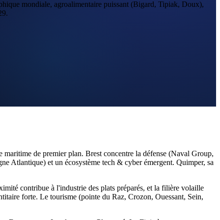
aphique mondiale, agroalimentaire puissant (Bigard, Tipiak, Doux),
29.
mie maritime de premier plan. Brest concentre la défense (Naval Group,
gne Atlantique) et un écosystème tech & cyber émergent. Quimper, sa
té contribue à l'industrie des plats préparés, et la filière volaille
itaire forte. Le tourisme (pointe du Raz, Crozon, Ouessant, Sein,