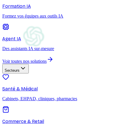
Formation IA
Formez vos équipes aux outils IA
Agent IA
Des assistants IA sur-mesure
Voir toutes nos solutions
Secteurs
Santé & Médical
Cabinets, EHPAD, cliniques, pharmacies
Commerce & Retail