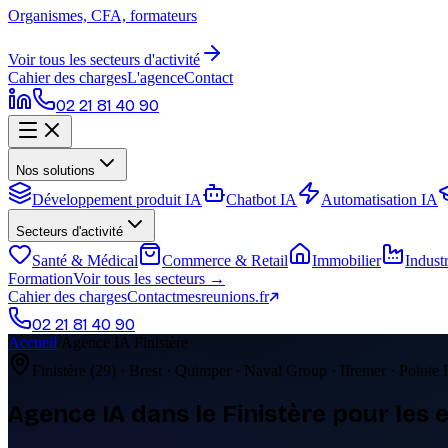
Organismes, CFA, formateurs
Voir tous les secteurs d'activité
Cahier des charges
L'agence
Contact
02 21 81 40 90
Nos solutions
Développement produit IA
Chatbot IA
Automatisation IA
Secteurs d'activité
Santé & Médical
Commerce & Retail
Immobilier
Industr
Formation
Voir tous les secteurs →
Cahier des charges
Contact
mesreunions.fr
02 21 81 40 90
Accueil
/
Agence IA Finistère
Finistère (29) · Brest · Quimper · Naval Group · Ifremer · Pointe
Agence IA dans le
Finistère
pour les 