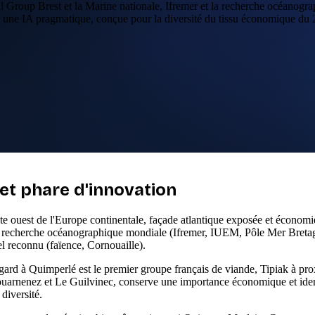
val Group Brest et la Marine nationale, Ifremer et la recherche océanogr
 une IA pragmatique, conçue pour la diversité du tissu économique du 
 et phare d'innovation
ointe ouest de l'Europe continentale, façade atlantique exposée et écono
la recherche océanographique mondiale (Ifremer, IUEM, Pôle Mer Breta
el reconnu (faïence, Cornouaille).
ard à Quimperlé est le premier groupe français de viande, Tipiak à proximi
uarnenez et Le Guilvinec, conserve une importance économique et ident
diversité.