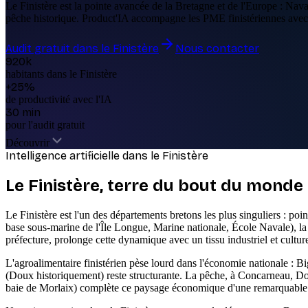
Le Finistère est la pointe avancée de la Bretagne et de l'Europe : Na
pêche historique. Product'IA accompagne les PME finistériennes avec
Audit gratuit dans le Finistère
Nous contacter
920k
habitants dans le Finistère
+25%
de productivité avec l'IA
30 min
pour l'audit gratuit
Découvrir
Intelligence artificielle dans le Finistère
Le Finistère, terre du bout du monde
Le Finistère est l'un des départements bretons les plus singuliers : p
base sous-marine de l'Île Longue, Marine nationale, École Navale), 
préfecture, prolonge cette dynamique avec un tissu industriel et cultur
L'agroalimentaire finistérien pèse lourd dans l'économie nationale : Big
(Doux historiquement) reste structurante. La pêche, à Concarneau, Do
baie de Morlaix) complète ce paysage économique d'une remarquable 