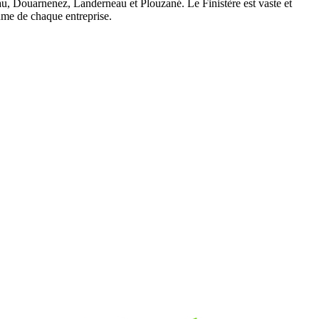
au, Douarnenez, Landerneau et Plouzané. Le Finistère est vaste et
hme de chaque entreprise.