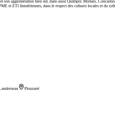
st et son agglomération bien sûr, mais aussi Quimper, Morlaix, Concarne
ME et ETI finistériennes, dans le respect des cultures locales et du ryt
Landerneau
Plouzané