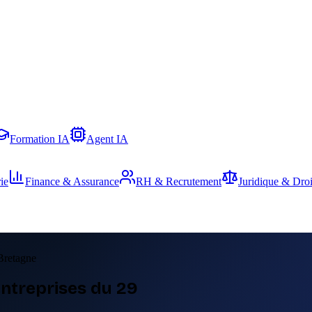
Formation IA
Agent IA
ie
Finance & Assurance
RH & Recrutement
Juridique & Droi
 Bretagne
entreprises du 29